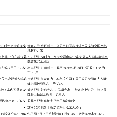
存在对外担保逾期或
港联证券 容百科技：公司目前同步推进半固态和全固态电
池材料开发
生态孵化中心在武汉落
引力配资 AI时代三类安全需求集中爆发 要以纵深防御筑牢
数智化安全底座
6T光模块用的PCB处
融丰配资 汇顶科技：截至2026年3月20日公司股东户数为
72546户
相关出货规模实现稳
金致配资 航发动力：本年度公司下属子公司黎阳动力实际
提供担保总额为10100万元
当地：车内两乘客吵
策略配资 被称为岛内“民调专家”，曾多次批评民进党 游盈
隆将出任台选务部门负责人
梯己拿出来”，这在
盈易点配资 追溯太平年的精神前史
芝麻配资 视界｜新加坡举行妆艺大游行
转股溢价率31.58%
悦倍网 7月15日明新转债下跌0.95%，转股溢价率63.37%