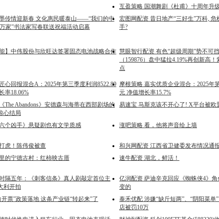
互盈策略 国潮舞剧《杜甫》十周年升
笔墨传情迎新春 文化惠民暖泰山——“我们的中
宏图网配资 昔日地产“三好生”万科, 
进万家”书法家写春联送祝福活动启幕
手?
储能】中伟股份与欣旺达签署固态电池战略合作
慧眼智行配资 有色“超级周期”势不可挡
（159876）盘中猛拉4.19%再创新
点
匠心回报混合A：2025年第三季度利润8522.89
摩根策略 嘉实优质企业混合：2025年第
率18.06%
元 净值增长率15.7%
《The Abandons》安德森与海蒂在西部剧场的
易速宝 马斯克该不开心了! X平台被欧
惊心结局
《六个凶手》悬疑剧也有文学质感
涨吧策略 看，他将声音绘上墙
 打虎！陈伟俊被查
和兴网配资 江西省卫健委发布情况通
日里的宁德古村：红柿映古厝
速牛配资 湖北，鲜活！
 时隔五年：《刺客信条》真人剧敲定首位主
亿润配资 萨迪辛克回应《蜘蛛侠4》
大利开拍
变的
向开票”政策落地 这条产业链“转起来”了
泰禾优配 涉嫌“缺斤短两”、“阴阳菜单
店被罚10万