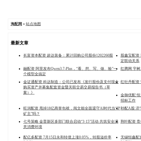
淘配网
»
站点地图
最新文章
长富资本配资 超达装备：累计回购公司股份1202260股
股鑫宝配资
定联动关系
融配资 阿里发布Qwen3.7-Plus，“看、想、写、做、验”一
红腾网 宇树
个模型全搞定
金证通配资 科达制造：公司已发布《发行股份及支付现金
红牡丹配资
购买资产并募集配套资金暨关联交易交易报告书（草
案）》
金御优配 
招标工作
旺润配资 甩掉18亿商誉包袱，阅文能全面退守AI时代当“IP
秒配A股 
矿主”吗？
七号策略 金普新区多部门联合启动“3·15”活动 共筑安全满
荆叶配资 贵
意消费环境
配亿多配资 7月15日永和转债上涨0.05%，转股溢价率
无锡恒鑫配资