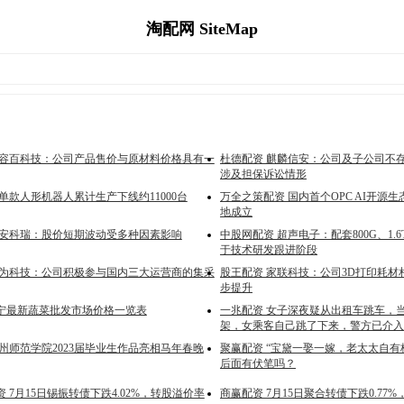
淘配网 SiteMap
 容百科技：公司产品售价与原材料价格具有一
杜德配资 麒麟信安：公司及子公司不
涉及担保诉讼情形
单款人形机器人累计生产下线约11000台
万全之策配资 国内首个OPC AI开源
地成立
 安科瑞：股价短期波动受多种因素影响
中股网配资 超声电子：配套800G、1.
于技术研发跟进阶段
恒为科技：公司积极参与国内三大运营商的集采
股王配资 家联科技：公司3D打印耗材
步提升
济宁最新蔬菜批发市场价格一览表
一兆配资 女子深夜疑从出租车跳车，
架，女乘客自己跳了下来，警方已介入
州师范学院2023届毕业生作品亮相马年春晚
聚赢配资 “宝黛一娶一嫁，老太太自有
后面有伏笔吗？
 7月15日锡振转债下跌4.02%，转股溢价率
商赢配资 7月15日聚合转债下跌0.77%，