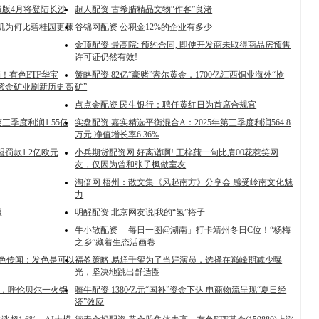
级版4月将登陆长沙
超人配资 古希腊精品文物“作客”良渚
危机为何比碧桂园更棘
谷锦网配资 公积金12%的企业有多少
金顶配资 最高院: 预约合同, 即使开发商未取得商品房预售
许可证仍然有效!
！有色ETF华宝
策略配资 82亿“豪赌”索尔黄金，1700亿江西铜业海外“抢
高！紫金矿业刷新历史高
矿”
点点金配资 民生银行：聘任黄红日为首席合规官
三季度利润1.55亿
实盘配资 嘉实精选平衡混合A：2025年第三季度利润564.8
万元 净值增长率6.36%
盟罚款1.2亿欧元
小兵期货配资网 好离谱啊! 王梓莼一句比肩00花惹笑网
友，仅因为曾和张子枫做室友
淘倍网 梧州：散文集《风起南方》分享会 感受岭南文化魅
力
报
明醒配资 北京网友说|我的“氢”搭子
牛小散配资 「每日一图@湖南」打卡靖州冬日C位！“杨梅
之乡”藏着生态活画卷
角色传闻：发色是可以
福盈策略 易烊千玺为了当好演员，选择在巅峰期减少曝
光，坚决地跳出舒适圈
”，呼伦贝尔一火锅
骑牛配资 1380亿元“国补”资金下达 电商物流呈现“夏日经
济”效应