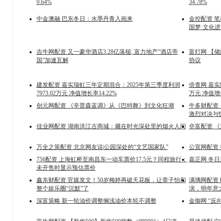
9.64%
34.78%
中金澳融 巴东冬日：水墨丹青入画来
金控配资 
国梦·文化
吉牛网配资 又一豪华酒店3.28亿落槌, 富力地产“酒店帝
富灯网 【
国”加速瓦解
协议
建发配资 嘉实瑞虹三年定期混合：2025年第三季度利润
倍查网 嘉实
7973.02万元 净值增长率14.22%
万元 净值增长
创元网配资 《辛普森蓝调》从《巴特舞》到文化狂潮
牛多财配资 
激烈对决与
佳业网配资 湖南洪江古商城：藏在时光深处里的烟火人间
垒富配资 
万全之策配资 北京网友说|公园深处的“文艺国家队”
公宣网配资
756配资 上海虹桥至南昌东一动车票价17.5元？同程旅行：
嘉正网 冬
未开售时显示预估票价
鑫东财配资 官媒发文！50岁梅婷再破天花板，让章子怡和
满璃网配资
整个娱乐圈“沉默”了
演，明年意
深富策略 新一轮油价调整搁浅油价本轮不调整
金御网 “反