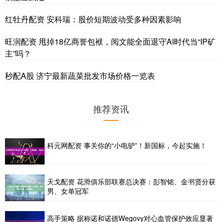
红牡丹配资 安科瑞：股价短期波动受多种因素影响
旺润配资 甩掉18亿商誉包袱，阅文能全面退守AI时代当“IP矿
主”吗？
秒配A股 济宁最新蔬菜批发市场价格一览表
推荐资讯
科元网配资 事关你的“小电驴”！新国标，今起实施！
天戈配资 花滑俱乐部联赛总决赛：彭智铭、金书贤分获
男、女单冠军
高手策略 据称诺和诺德Wegovy对心血管保护效应显著