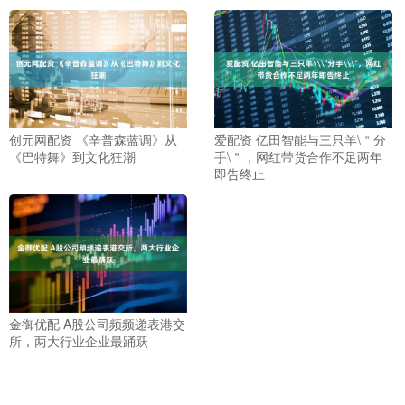
创元网配资 《辛普森蓝调》从
爱配资 亿田智能与三只羊\＂分
《巴特舞》到文化狂潮
手\＂，网红带货合作不足两年
即告终止
金御优配 A股公司频频递表港交
所，两大行业企业最踊跃