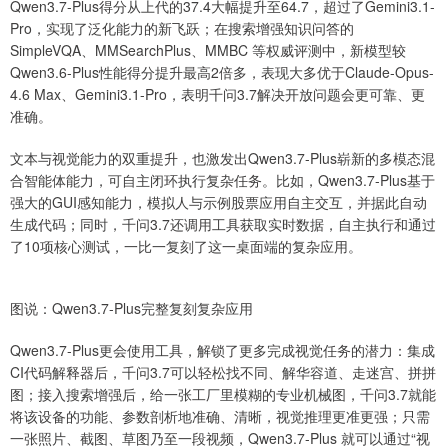
Qwen3.7-Plus得分从上代的37.4大幅提升至64.7，超过了Gemini3.1-
Pro，实现了泛化能力的新飞跃；在搜索增强知识问答的
SimpleVQA、MMSearchPlus、MMBC 等权威评测中，新模型较
Qwen3.6-Plus性能得分提升最高2倍多，表现大多优于Claude-Opus-
4.6 Max、Gemini3.1-Pro，表明千问3.7解决开放问题会更可靠、更
准确。
文本与视觉能力的双重提升，也激发出Qwen3.7-Plus崭新的多模态混
合智能体能力，可自主闭环执行复杂任务。比如，Qwen3.7-Plus基于
强大的GUI感知能力，模拟人与示例股票应用自主交互，并据此自动
生成代码；同时，千问3.7还调用工具获取实时数据，自主执行和通过
了10项核心测试，一比一复刻了这一桌面端的复杂应用。
图说：Qwen3.7-Plus完整复刻复杂应用
Qwen3.7-Plus更会使用工具，解锁了更多完成视觉任务的潜力：集成
CI代码解释器后，千问3.7可以轻松找不同、解华容道、走迷宫、拼拼
图；接入搜索增强后，给一张工厂里模糊的专业机械图，千问3.7就能
将该设备的功能、参数剖析地准确、清晰，视觉推理更准更强；只需
一张照片、截图、草图乃至一段视频，Qwen3.7-Plus 就可以通过“视