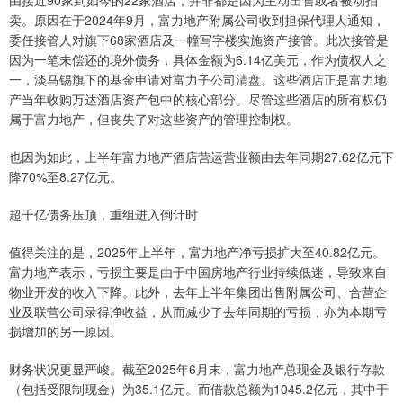
卖。原因在于2024年9月，富力地产附属公司收到担保代理人通知，
委任接管人对旗下68家酒店及一幢写字楼实施资产接管。此次接管是
因为一笔未偿还的境外债务，具体金额为6.14亿美元，作为债权人之
一，淡马锡旗下的基金申请对富力子公司清盘。这些酒店正是富力地
产当年收购万达酒店资产包中的核心部分。尽管这些酒店的所有权仍
属于富力地产，但丧失了对这些资产的管理控制权。
也因为如此，上半年富力地产酒店营运营业额由去年同期27.62亿元下
降70%至8.27亿元。
超千亿债务压顶，重组进入倒计时
值得关注的是，2025年上半年，富力地产净亏损扩大至40.82亿元。
富力地产表示，亏损主要是由于中国房地产行业持续低迷，导致来自
物业开发的收入下降。此外，去年上半年集团出售附属公司、合营企
业及联营公司录得净收益，从而减少了去年同期的亏损，亦为本期亏
损增加的另一原因。
财务状况更显严峻。截至2025年6月末，富力地产总现金及银行存款
（包括受限制现金）为35.1亿元。而借款总额为1045.2亿元，其中于