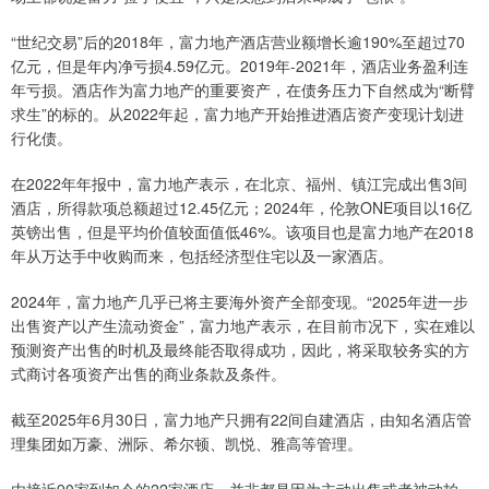
“世纪交易”后的2018年，富力地产酒店营业额增长逾190%至超过70
亿元，但是年内净亏损4.59亿元。2019年-2021年，酒店业务盈利连
年亏损。酒店作为富力地产的重要资产，在债务压力下自然成为“断臂
求生”的标的。从2022年起，富力地产开始推进酒店资产变现计划进
行化债。
在2022年年报中，富力地产表示，在北京、福州、镇江完成出售3间
酒店，所得款项总额超过12.45亿元；2024年，伦敦ONE项目以16亿
英镑出售，但是平均价值较面值低46%。该项目也是富力地产在2018
年从万达手中收购而来，包括经济型住宅以及一家酒店。
2024年，富力地产几乎已将主要海外资产全部变现。“2025年进一步
出售资产以产生流动资金”，富力地产表示，在目前市况下，实在难以
预测资产出售的时机及最终能否取得成功，因此，将采取较务实的方
式商讨各项资产出售的商业条款及条件。
截至2025年6月30日，富力地产只拥有22间自建酒店，由知名酒店管
理集团如万豪、洲际、希尔顿、凯悦、雅高等管理。
由接近90家到如今的22家酒店，并非都是因为主动出售或者被动拍