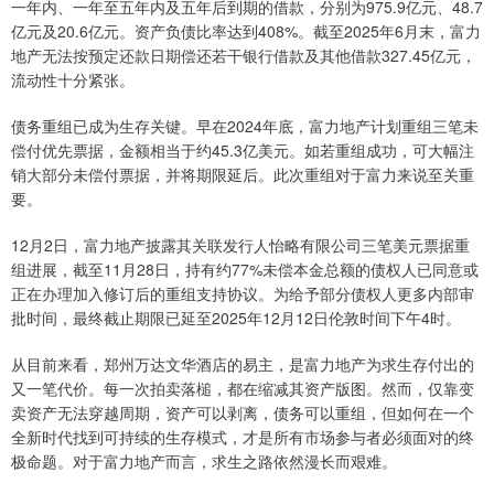
一年内、一年至五年内及五年后到期的借款，分别为975.9亿元、48.7
亿元及20.6亿元。资产负债比率达到408%。截至2025年6月末，富力
地产无法按预定还款日期偿还若干银行借款及其他借款327.45亿元，
流动性十分紧张。
债务重组已成为生存关键。早在2024年底，富力地产计划重组三笔未
偿付优先票据，金额相当于约45.3亿美元。如若重组成功，可大幅注
销大部分未偿付票据，并将期限延后。此次重组对于富力来说至关重
要。
12月2日，富力地产披露其关联发行人怡略有限公司三笔美元票据重
组进展，截至11月28日，持有约77%未偿本金总额的债权人已同意或
正在办理加入修订后的重组支持协议。为给予部分债权人更多内部审
批时间，最终截止期限已延至2025年12月12日伦敦时间下午4时。
从目前来看，郑州万达文华酒店的易主，是富力地产为求生存付出的
又一笔代价。每一次拍卖落槌，都在缩减其资产版图。然而，仅靠变
卖资产无法穿越周期，资产可以剥离，债务可以重组，但如何在一个
全新时代找到可持续的生存模式，才是所有市场参与者必须面对的终
极命题。对于富力地产而言，求生之路依然漫长而艰难。