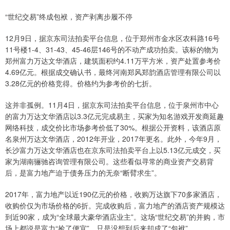
“世纪交易”终成包袱，资产剥离步履不停
12月9日，据京东司法拍卖平台信息，位于郑州市金水区农科路16号
11号楼1-4、31-43、45-46层146号的不动产成功拍卖。该标的物为
郑州富力万达文华酒店，建筑面积约4.11万平方米，资产处置参考价
4.69亿元。根据成交确认书，最终河南郑风郑韵酒店管理有限公司以
3.28亿元的价格竞得。价格约为参考价的七折。
这并非孤例。11月4日，据京东司法拍卖平台信息，位于泉州市中心
的富力万达文华酒店以3.3亿元完成易主，买家为知名游戏开发商延趣
网络科技，成交价比市场参考价低了30%。根据公开资料，该酒店原
名泉州万达文华酒店，2012年开业，2017年更名。此外，今年9月，
长沙富力万达文华酒店也在京东司法拍卖平台上以5.13亿元成交，买
家为湖南骊驰咨询管理有限公司。这些看似寻常的商业资产交易背
后，是富力地产迫于债务压力的无奈“断臂求生”。
2017年，富力地产以近190亿元的价格，收购万达旗下70多家酒店，
收购价仅为市场价格的6折。完成收购后，富力地产的酒店资产规模达
到近90家，成为“全球最大豪华酒店业主”。这场“世纪交易”的并购，市
场上都说是富力“捡了便宜”，只是没想到后来却成了“包袱”。