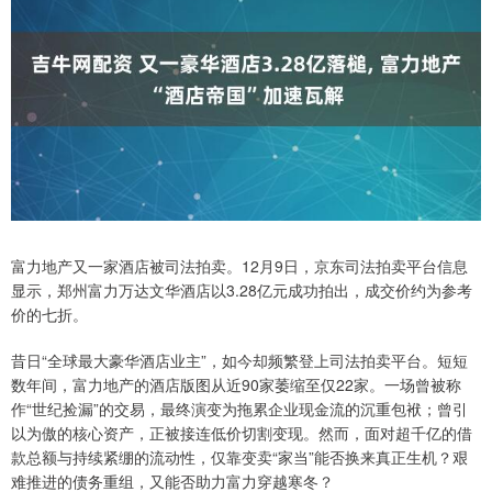
富力地产又一家酒店被司法拍卖。12月9日，京东司法拍卖平台信息
显示，郑州富力万达文华酒店以3.28亿元成功拍出，成交价约为参考
价的七折。
昔日“全球最大豪华酒店业主”，如今却频繁登上司法拍卖平台。短短
数年间，富力地产的酒店版图从近90家萎缩至仅22家。一场曾被称
作“世纪捡漏”的交易，最终演变为拖累企业现金流的沉重包袱；曾引
以为傲的核心资产，正被接连低价切割变现。然而，面对超千亿的借
款总额与持续紧绷的流动性，仅靠变卖“家当”能否换来真正生机？艰
难推进的债务重组，又能否助力富力穿越寒冬？