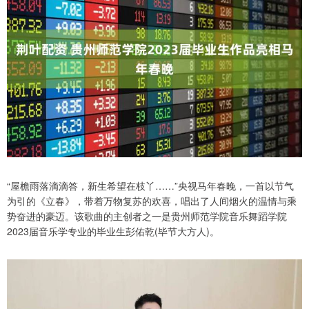
“屋檐雨落滴滴答，新生希望在枝丫……”央视马年春晚，一首以节气
为引的《立春》，带着万物复苏的欢喜，唱出了人间烟火的温情与乘
势奋进的豪迈。该歌曲的主创者之一是贵州师范学院音乐舞蹈学院
2023届音乐学专业的毕业生彭佑乾(毕节大方人)。