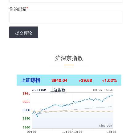
你的邮箱
*
提交评论
沪深京指数
上证综指
3940.04
+39.68
+1.02%