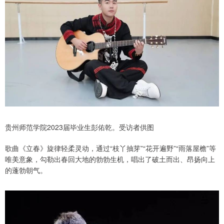
贵州师范学院2023届毕业生彭佑乾。受访者供图
歌曲《立春》旋律轻柔灵动，通过“枝丫抽芽”“花开遍野”“雨落屋檐”等
唯美意象，勾勒出春回大地的勃勃生机，唱出了破土而出、昂扬向上
的蓬勃朝气。