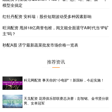
模型全搞定
红牡丹配资 安科瑞：股价短期波动受多种因素影响
旺润配资 甩掉18亿商誉包袱，阅文能全面退守AI时代当“IP矿
主”吗？
秒配A股 济宁最新蔬菜批发市场价格一览表
推荐资讯
科元网配资 事关你的“小电驴”！新国标，今起实施！
天戈配资 花滑俱乐部联赛总决赛：彭智铭、金书贤分获
男、女单冠军