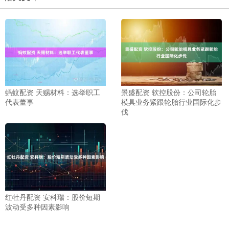
蚂蚊配资 天赐材料：选举职工
景盛配资 软控股份：公司轮胎
代表董事
模具业务紧跟轮胎行业国际化步
伐
红牡丹配资 安科瑞：股价短期
波动受多种因素影响