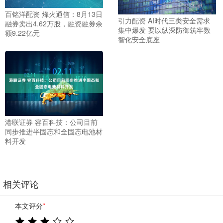
百铭洋配资 烽火通信：8月13日
引力配资 AI时代三类安全需求
融券卖出4.62万股，融资融券余
集中爆发 要以纵深防御筑牢数
额9.22亿元
智化安全底座
港联证券 容百科技：公司目前
同步推进半固态和全固态电池材
料开发
相关评论
本文评分
*