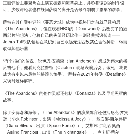
正面评价主要聚焦在主演安德森和海蒂身上，并称赞该剧的制作设
计。少数评论者也在疑问萨特的离开是否最终削弱了剧集的叙事。
萨特在其广受好评的《罪恶之城》成为电视热门之前就已经构思
《The Abandons》，但在观看HBO的《Deadwood》后改变了拍摄
西部片的想法，他将自己的失望经历比作一则经典摇滚传奇——
Jethro Tull乐队领袖在意识到自己永远无法匹敌某位吉他神后，转而
改弹其他乐器。
“有个很好的传说，说伊恩·安德森（Ian Anderson）想成为伟大的摇
滚吉他手，他看到克拉普顿（Clapton）现场表演后说，‘该死，我要
成为有史以来最棒的摇滚长笛手’。”萨特在2021年接受《Deadline》
采访时这样解释。
《The Abandons》的创作灵感还包括《Bonanza》以及早期黑帮的
故事。
除了安德森和海蒂，《The Abandons》的演员阵容还包括尼克·罗宾
逊（Nick Robinson，出演《Melissa & Joey》）、戴安娜·西尔弗斯
（Diana Silvers，出演《Space Force》）、艾斯琳·弗朗西奥西
（Aisling Franciosi，出演《The Nightingale》）、卢卡斯·蒂尔