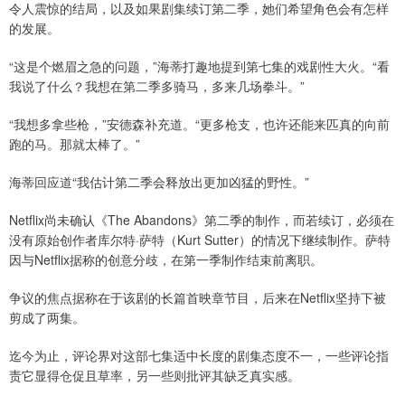
令人震惊的结局，以及如果剧集续订第二季，她们希望角色会有怎样
的发展。
“这是个燃眉之急的问题，”海蒂打趣地提到第七集的戏剧性大火。“看
我说了什么？我想在第二季多骑马，多来几场拳斗。”
“我想多拿些枪，”安德森补充道。“更多枪支，也许还能来匹真的向前
跑的马。那就太棒了。”
海蒂回应道“我估计第二季会释放出更加凶猛的野性。”
Netflix尚未确认《The Abandons》第二季的制作，而若续订，必须在
没有原始创作者库尔特·萨特（Kurt Sutter）的情况下继续制作。萨特
因与Netflix据称的创意分歧，在第一季制作结束前离职。
争议的焦点据称在于该剧的长篇首映章节目，后来在Netflix坚持下被
剪成了两集。
迄今为止，评论界对这部七集适中长度的剧集态度不一，一些评论指
责它显得仓促且草率，另一些则批评其缺乏真实感。