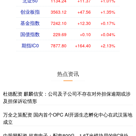
北证50
1134.24
+11.37
+1.01%
创业板指
3563.12
+47.56
+1.35%
基金指数
7242.10
+12.30
+0.17%
国债指数
229.69
+0.10
+0.04%
期指IC0
7877.80
+164.40
+2.13%
热点资讯
杜德配资 麒麟信安：公司及子公司不存在对外担保逾期或涉
及担保诉讼情形
万全之策配资 国内首个OPC AI开源生态孵化中心在武汉落地
成立
中股网配资 超声电子：配套800G、1.6T光模块用的PCB处