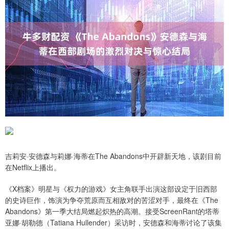
吉莉安·安德森与莉娜·海蒂在The Abandons中开辟新天地，该剧目前
在Netflix上播出。
《X档案》明星与《权力的游戏》女主角联手出演这部设定于旧西部
的史诗巨作，饰演为争夺荒原而互相敌对的苦涩对手，最终在《The
Abandons》第一季大结局燃起炽热的高潮。接受ScreenRant的塔蒂
亚娜·胡勒德（Tatiana Hullender）采访时，安德森和海蒂讨论了该集