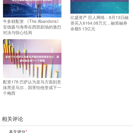
亿盛资产 巨人网络：8月13日融
牛多财配资 《The Abandons》
资买入6164.08万元，融资融券
安德森与海蒂在西部剧场的激烈
余额5.13亿元
对决与惊心结局
配资178 巴萨认为皇马方面刻意
抹黑亚马尔，因害怕他变成下一
个梅西
相关评论
本文评分
*