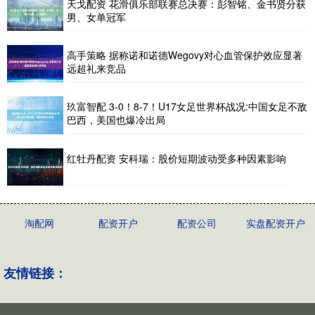
天戈配资 花滑俱乐部联赛总决赛：彭智铭、金书贤分获
男、女单冠军
高手策略 据称诺和诺德Wegovy对心血管保护效应显著
远超礼来竞品
玖富智配 3-0！8-7！U17女足世界杯战况:中国女足不敌
巴西，美国也爆冷出局
红牡丹配资 安科瑞：股价短期波动受多种因素影响
淘配网
配资开户
配资公司
实盘配资开户
友情链接：