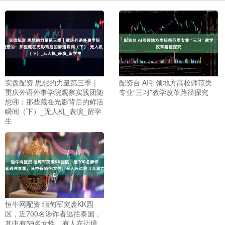
实盘配资 思想的力量第三季｜
配资台 AI引领地方高校师范类
重庆外语外事学院观察实践团随
专业“三习”教学改革路径探究
想④：那些藏在光影背后的鲜活
瞬间（下）_无人机_表演_留学
生
恒牛网配资 缅甸军突袭KK园
区，近700名涉诈者逃往泰国，
其中有59名女性，有人在边境