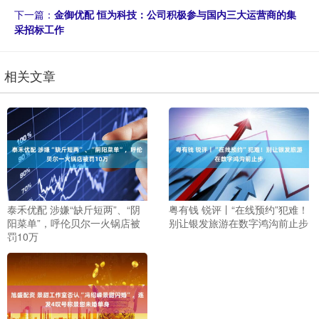
下一篇：
金御优配 恒为科技：公司积极参与国内三大运营商的集
采招标工作
相关文章
泰禾优配 涉嫌“缺斤短两”、“阴
粤有钱 锐评丨“在线预约”犯难！
阳菜单”，呼伦贝尔一火锅店被
别让银发旅游在数字鸿沟前止步
罚10万