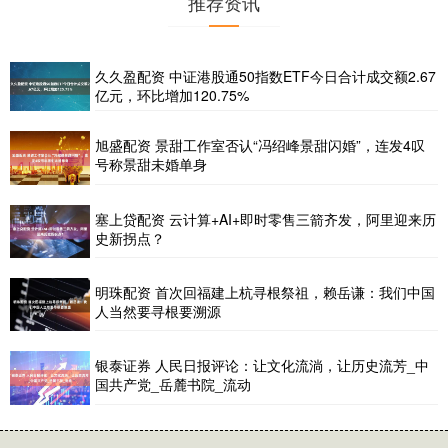
推荐资讯
久久盈配资 中证港股通50指数ETF今日合计成交额2.67
亿元，环比增加120.75%
旭盛配资 景甜工作室否认“冯绍峰景甜闪婚”，连发4叹
号称景甜未婚单身
塞上贷配资 云计算+AI+即时零售三箭齐发，阿里迎来历
史新拐点？
明珠配资 首次回福建上杭寻根祭祖，赖岳谦：我们中国
人当然要寻根要溯源
银泰证券 人民日报评论：让文化流淌，让历史流芳_中
国共产党_岳麓书院_流动