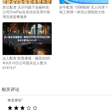
胜亿配资 沃尔玛旗下金融科技
好牛配资 “USB插座”无人问津？
公司OnePay在其综合应用中新
电工师傅一席话让我恍然大悟
增无线套餐服务
达人配资 欧普康视：截至2025
年9月10日公司股东总人数为
61974户
相关评论
本文评分
*