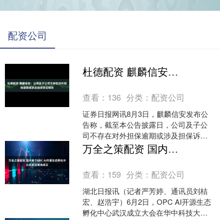
配资公司
杜德配资 麒麟信安：公司及子公司不存在对外担保逾期或涉及担保诉讼情形
查看：
136
分类：
配资公司
证券日报网讯8月3日，麒麟信安发布公
告称，截至本公告披露日，公司及子公
司不存在对外担保逾期或涉及担保诉讼
情形。 海量资讯、精准解读，尽在新浪
万全之策配资 国内首个OPC AI开源生态孵化中心在武汉落地成立
财经APP....
查看：
159
分类：
配资公司
湖北日报讯（记者严芳婷、通讯员刘桔
宏、赵浩宇）6月2日，OPC AI开源生态
孵化中心武汉成立大会在华中科技大学