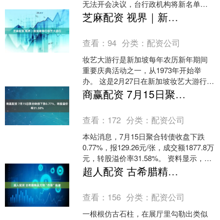
无法开会决议，台行政机构将新名单送
交台民意机构表决。13日，台民意机构
芝麻配资 视界｜新加坡举行妆艺大游行
行使同意权，....
查看：
94
分类：
配资公司
妆艺大游行是新加坡每年农历新年期间
重要庆典活动之一，从1973年开始举
办。 这是2月27日在新加坡妆艺大游行现
场拍摄的舞狮表演。 2月27日，演员在新
商赢配资 7月15日聚合转债下跌0.77%，转股溢价率31.58%
加坡妆艺大....
查看：
172
分类：
配资公司
本站消息，7月15日聚合转债收盘下跌
0.77%，报129.26元/张，成交额1877.8万
元，转股溢价率31.58%。 资料显示，聚
合转债信用级别为“AA-”，....
超人配资 古希腊精品文物“作客”良渚
查看：
156
分类：
配资公司
一根根仿古石柱，在展厅里勾勒出类似