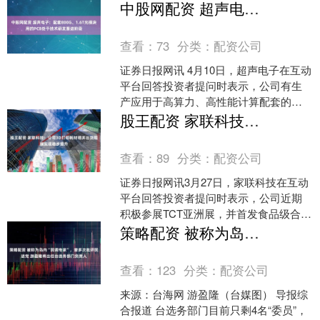
举办。大会由华中科技大学、武汉市洪
中股网配资 超声电子：配套800G、1.6T光模块用的PCB处于技术研发跟进阶段
山区人民政府、天....
查看：
73
分类：
配资公司
证券日报网讯 4月10日，超声电子在互动
平台回答投资者提问时表示，公司有生
产应用于高算力、高性能计算配套的印
制板产品。配套800G、1.6T光模块用的
股王配资 家联科技：公司3D打印耗材相关出货规模实现稳步提升
PCB处于....
查看：
89
分类：
配资公司
证券日报网讯3月27日，家联科技在互动
平台回答投资者提问时表示，公司近期
积极参展TCT亚洲展，并首发食品级合规
3d打印线材，强化了品牌曝光与行业合
策略配资 被称为岛内“民调专家”，曾多次批评民进党 游盈隆将出任台选务部门负责人
作对接成效。随....
查看：
123
分类：
配资公司
来源：台海网 游盈隆（台媒图） 导报综
合报道 台选务部门目前只剩4名“委员”，