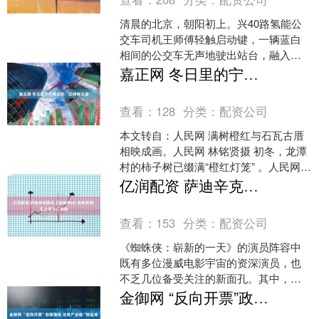
清晨的北京，朝阳初上。兴40路氢能公
交车司机王师傅轻触启动键，一辆蓝白
相间的公交车无声地驶出站台，融入这
座城市的车水马龙。 这辆无声的公交车
嘉正网 冬日里的宁德古村：红柿映古厝
是王师傅的搭子，也是....
查看：
128
分类：
配资公司
本文转自：人民网 满树橙红与石瓦古厝
相映成画。人民网 林铭贤摄 初冬，龙潭
村的柿子树已缀满“橙红灯笼” 。人民网
林铭贤摄 人民网宁德11月29日电 （林铭
亿润配资 萨迪辛克回应《蜘蛛侠4》角色传闻：发色是可以变的
贤）....
查看：
153
分类：
配资公司
《蜘蛛侠：崭新的一天》的演员阵容中
既有多位漫威电影宇宙的资深演员，也
不乏几位备受关注的新面孔。其中，最
大的惊喜或许是《怪奇物语》女星萨
金御网 “反向开票”政策落地 这条产业链“转起来”了
迪・辛克的加盟。她将在这部....