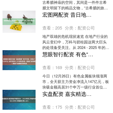
古希腊神庙的空间，其间是一件件古希
腊文明留下的精品文物，“古希腊的旅
程”展览1月30日在杭州市余杭区良渚博物
宏图网配资 昔日地产“三好生”万科, 危机为何比碧桂园更棘手?
院开幕，向中国观众....
查看：
205
分类：
配资公司
地产双雄的危机现状速览 在地产行业的
风云变幻中，万科与碧桂园这两大巨头
的处境备受关注。从 2024 - 2025 年的数
据来看，两者均深陷危机泥潭 。2024 ....
慧眼智行配资 有色“超级周期”势不可挡！有色ETF华宝（159876）盘中猛拉4.19%再创新高！紫金矿业刷新历史高点
查看：
169
分类：
配资公司
今日（12月26日）有色金属板块领涨两
市，全天获主力资金净流入147亿元，板
块吸金额高居31个申万一级行业首位！
热门ETF方面，揽尽有色金属行业龙头的
实盘配资 嘉实精选平衡混合A：2025年第三季度利润564.8万元 净值增长率6.36%
有色ETF....
查看：
175
分类：
配资公司