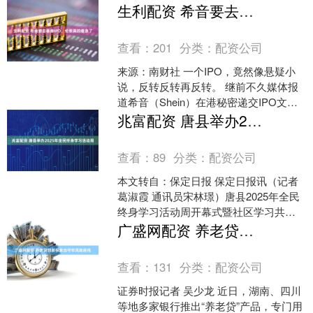
会。此次活动吸引了来....
生利配资 希音要去香港IPO，伦敦真的着急了
查看：
201
分类：
配资公司
来源：南财社 一个IPO，竟然像悬疑小
说，反转反转再反转。 继前不久媒体报
道希音（Shein）在港秘密递交IPO文件
后，这个全球最大的快时尚跨境电商平
兆富配资 唐县举办2025年全民终身学习活动周
台，又有新....
查看：
89
分类：
配资公司
本文转自：保定日报 保定日报讯（记者
葛淑霞 通讯员宋林璟）唐县2025年全民
终身学习活动周开幕式暨社区学习共同
体成果展日前在庆都山棋盘广场举行。
广盛网配资 养老贷创新探索当守牢风险底线
活动以“让学习....
查看：
131
分类：
配资公司
证券时报记者 吴少龙 近日，湖南、四川
等地多家银行推出“养老贷”产品，专门用