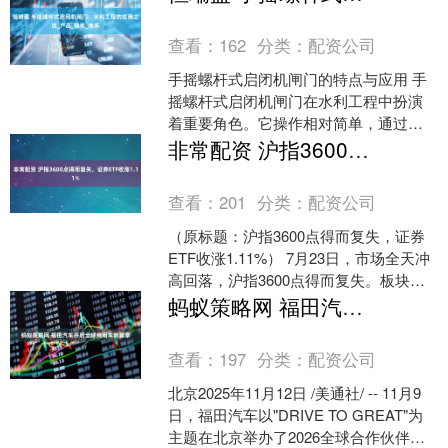
查看：
162
分类：
配资公司
手摇螺杆式启闭机闸门的特点与应用 手
摇螺杆式启闭机闸门在水利工程中扮演
着重要角色。它操作相对简单，通过手
摇的方式就能实现闸门的开启和关闭，
非常配资 沪指3600点得而复失，证券ETF收涨1.11%
适用于一些小型水利设施....
查看：
201
分类：
配资公司
（原标题：沪指3600点得而复失，证券
ETF收涨1.11%） 7月23日，市场全天冲
高回落，沪指3600点得而复失。板块方
面，超级水电、美容护理、保险、证券
蚂蚁策略网 福田汽车开启全球商用车新篇章
等板....
查看：
197
分类：
配资公司
北京2025年11月12日 /美通社/ -- 11月9
日，福田汽车以"DRIVE TO GREAT"为
主题在北京举办了2026全球合作伙伴大