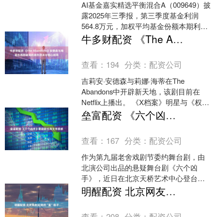
AI基金嘉实精选平衡混合A（009649）披
露2025年三季报，第三季度基金利润
564.8万元，加权平均基金份额本期利润
0.0827元。报告期内，基金净值增长
牛多财配资 《The Abandons》安德森与海蒂在西部剧场的激烈对决与惊心结局
率....
查看：
194
分类：
配资公司
吉莉安·安德森与莉娜·海蒂在The
Abandons中开辟新天地，该剧目前在
Netflix上播出。 《X档案》明星与《权力
的游戏》女主角联手出演这部设定于旧
垒富配资 《六个凶手》悬疑剧也有文学质感
西部....
查看：
167
分类：
配资公司
作为第九届老舍戏剧节委约舞台剧，由
北演公司出品的悬疑舞台剧《六个凶
手》，近日在北京天桥艺术中心登台。
演出改编自华语文学传媒大奖获得者、
明醒配资 北京网友说|我的“氢”搭子
社会派推理当代作家李师江同....
查看：
208
分类：
配资公司