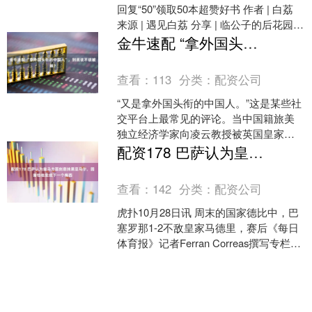
回复“50”领取50本超赞好书 作者 | 白荔
来源 | 遇见白荔 分享 | 临公子的后花园
最近发了一些关于普通农村....
金牛速配 “拿外国头衔的中国人”，到底该不该被捧？
查看：
113
分类：
配资公司
“又是拿外国头衔的中国人。”这是某些社
交平台上最常见的评论。当中国籍旅美
独立经济学家向凌云教授被英国皇家学
会工艺院、乌克兰国家工程院、吉尔吉
配资178 巴萨认为皇马方面刻意抹黑亚马尔，因害怕他变成下一个梅西
斯斯坦国家科学院相继....
查看：
142
分类：
配资公司
虎扑10月28日讯 周末的国家德比中，巴
塞罗那1-2不敌皇家马德里，赛后《每日
体育报》记者Ferran Correas撰写专栏。
在巴萨内部，他们认为首要任务是....