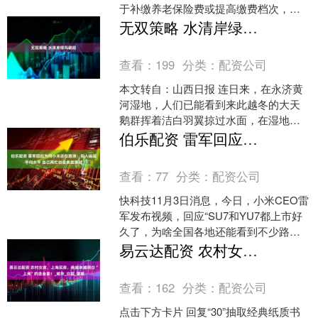
于补缴养老保险费或提高缴费档次，引
发市场关注。当“银发浪潮”与金融创新相
无双策略 水清岸绿鸟翩跹
遇，新型金融....
查看：
199
分类：
配资公司
本文转自：山西日报 连日来，在永济黄
河湿地，人们已能看到来此越冬的大天
鹅群挥着洁白羽翼掠过水面，在湿地舞
出的灵动倩影。 永济黄河湿地是候鸟迁
伯乐配资 雷军回应为何小米还在路测：投入远超平均水平 自己再忙也会亲自测试
徙路线上的重要中转站....
查看：
77
分类：
配资公司
快科技11月3日消息，今日，小米CEO雷
军发布视频，回应“SU7和YU7都上市好
久了，为啥全国各地还能看到不少路测
车”的问题。 雷军表示，小米的每款车在
易云达配资 农村女孩，上海买房，我越来越明白“上海”的含金量！_城市_白荔_魔都
研发的过....
查看：
162
分类：
配资公司
点击下方卡片 回复“30”抽取经典纸质书