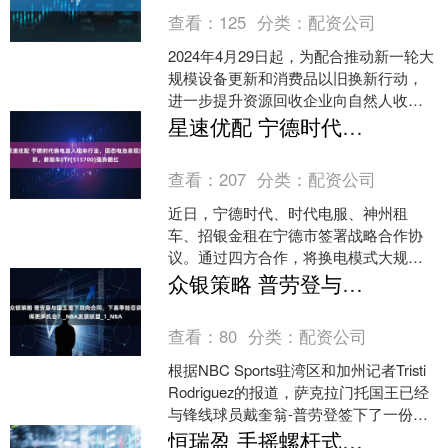
查看：
125
分类：
配资公司
2024年4月29日起，为配合推动新一轮大
规模设备更新和消费品以旧换新行动，
进一步提升资源回收企业向自然人收购
报废产品时取得发票的便利性，税务部
星速优配 宁德时代换电进入租车行业，固态电池表现活跃，新能车ETF(515700)强势翻红
门明确在资源回收....
查看：
207
分类：
配资公司
近日，宁德时代、时代电服、神州租
车、招银金租在宁德市签署战略合作协
议。通过四方合作，将换电模式大规模
引入租车行业，通过能源补给、资产运
众银策略 普劳登与国王签下双向合同，下赛季能否获得更多机会？_NBA发展联盟_1_NBA
营、金融支持、用车服务的深....
查看：
80
分类：
配资公司
根据NBC Sports驻湾区和加州记者Tristi
Rodriguez的报道，萨克拉门托国王已经
与锋线球员戴奎翁-普劳登签下了一份双
向合同。普劳登出生于199....
恒瑞盈 手摇螺杆式启闭机闸门：水利工程的实用之选_产品_操作_体系