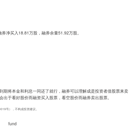
券净买入18.81万股，融券余量51.92万股。
到期将本金和利息一同还了就行，融券可以理解成是投资者借股票来卖
会出于看好股价而融资买入股票，看空股价而融券卖出股票。
40019号），不构成投资建议。