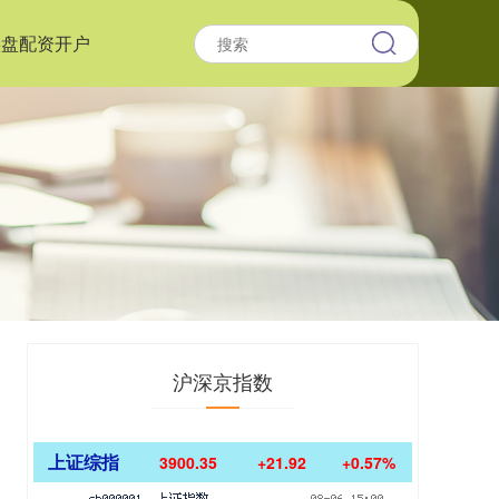
实盘配资开户
沪深京指数
上证综指
3900.35
+21.92
+0.57%