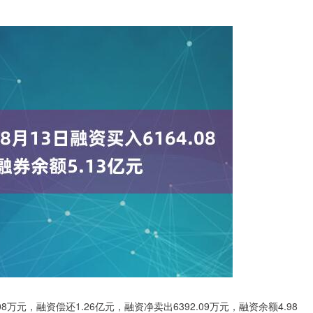
08万元，融资偿还1.26亿元，融资净卖出6392.09万元，融资余额4.98