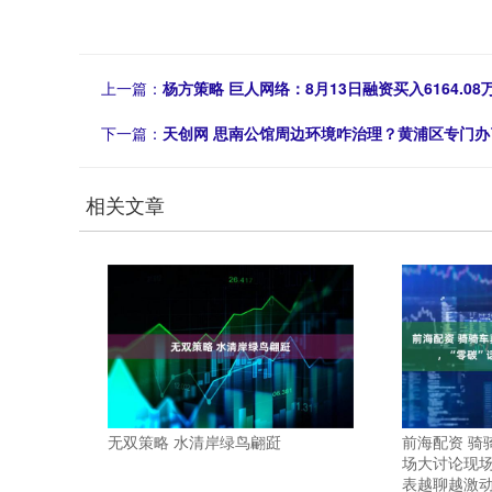
上一篇：
杨方策略 巨人网络：8月13日融资买入6164.08
下一篇：
天创网 思南公馆周边环境咋治理？黄浦区专门
相关文章
无双策略 水清岸绿鸟翩跹
前海配资 骑
场大讨论现场
表越聊越激