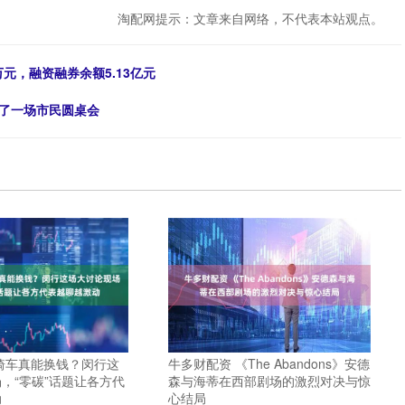
淘配网提示：文章来自网络，不代表本站观点。
万元，融资融券余额5.13亿元
办了一场市民圆桌会
骑车真能换钱？闵行这
牛多财配资 《The Abandons》安德
，“零碳”话题让各方代
森与海蒂在西部剧场的激烈对决与惊
动
心结局