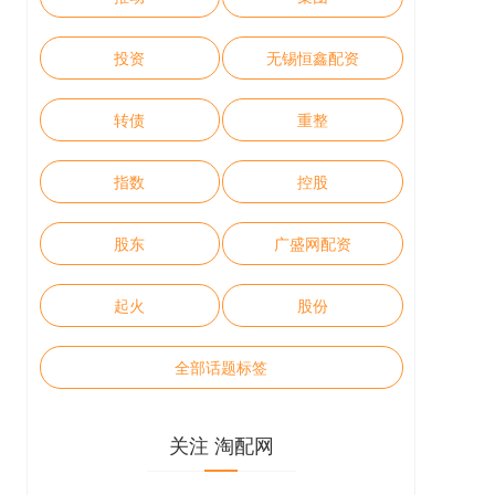
投资
无锡恒鑫配资
转债
重整
指数
控股
股东
广盛网配资
起火
股份
全部话题标签
关注 淘配网