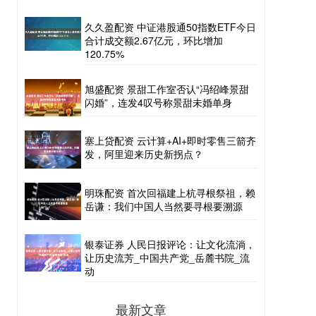
久久盈配资 中证港股通50指数ETF今日
合计成交额2.67亿元，环比增加
120.75%
旭盛配资 景甜工作室否认“冯绍峰景甜
闪婚”，连发4叹号称景甜未婚单身
塞上贷配资 云计算+AI+即时零售三箭齐
发，阿里迎来历史新拐点？
明珠配资 首次回福建上杭寻根祭祖，赖
岳谦：我们中国人当然要寻根要溯源
银泰证券 人民日报评论：让文化流淌，
让历史流芳_中国共产党_岳麓书院_流
动
最新文章