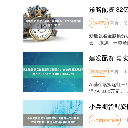
在商品房交易中，开发
查看：
13
策略配资
炒股就看金麒麟分
会！ 来源：环球老
市值已经接近170...
查看：
15
建发配资
AI基金嘉实瑞虹三
润7973.02万元
查
小兵期货配资网