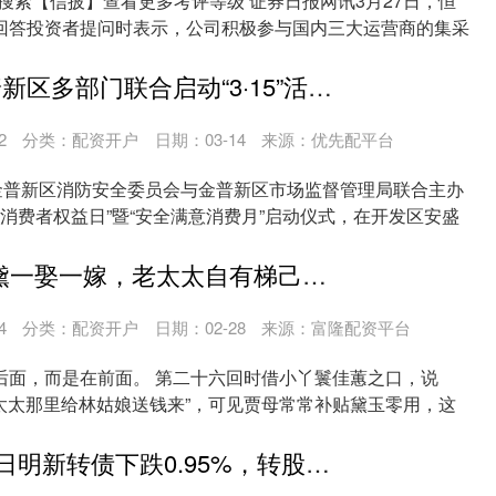
 搜索【信披】查看更多考评等级 证券日报网讯3月27日，恒
回答投资者提问时表示，公司积极参与国内三大运营商的集采
七号策略 金普新区多部门联合启动“3·15”活动 共筑安全满意消费环境
2
分类：
配资开户
日期：03-14
来源：优先配平台
由金普新区消防安全委员会与金普新区市场监督管理局联合主办
5国际消费者权益日”暨“安全满意消费月”启动仪式，在开发区安盛
聚赢配资 “宝黛一娶一嫁，老太太自有梯己拿出来”，这在后面有伏笔吗？
4
分类：
配资开户
日期：02-28
来源：富隆配资平台
后面，而是在前面。 第二十六回时借小丫鬟佳蕙之口，说
老太太那里给林姑娘送钱来”，可见贾母常常补贴黛玉零用，这
..
悦倍网 7月15日明新转债下跌0.95%，转股溢价率63.37%