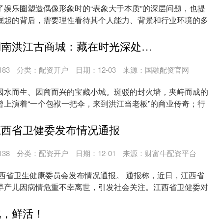
了娱乐圈塑造偶像形象时的“表象大于本质”的深层问题，也提
崛起的背后，需要理性看待其个人能力、背景和行业环境的多
..
佳业网配资 湖南洪江古商城：藏在时光深处里的烟火人间
183
分类：
配资开户
日期：12-03
来源：国融配资官网
因水而生、因商而兴的宝藏小城。斑驳的封火墙，夹峙而成的
曾上演着“一个包袱一把伞，来到洪江当老板”的商业传奇；行
..
江西省卫健委发布情况通报
138
分类：
配资开户
日期：12-01
来源：财富牛配资平台
江西省卫生健康委员会发布情况通报。 通报称，近日，江西省
早产儿因病情危重不幸离世，引发社会关注。江西省卫健委对
.
北，鲜活！