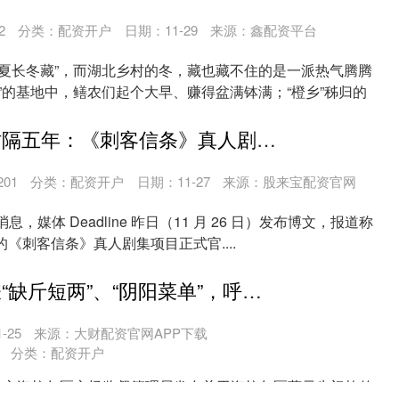
2
分类：
配资开户
日期：11-29
来源：鑫配资平台
，夏长冬藏”，而湖北乡村的冬，藏也藏不住的是一派热气腾腾
”的基地中，鳝农们起个大早、赚得盆满钵满；“橙乡”秭归的
满璃网配资 时隔五年：《刺客信条》真人剧敲定首位主演，明年意大利开拍
201
分类：
配资开户
日期：11-27
来源：股来宝配资官网
 日消息，媒体 Deadline 昨日（11 月 26 日）发布博文，报道称
合作的《刺客信条》真人剧集项目正式官....
泰禾优配 涉嫌“缺斤短两”、“阴阳菜单”，呼伦贝尔一火锅店被罚10万
-25
来源：大财配资官网APP下载
分类：
配资开户
贝尔市海拉尔区市场监督管理局发布关于海拉尔区蒙元牛门焰传