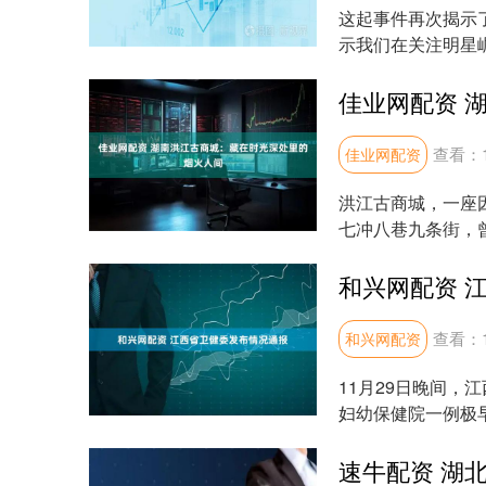
这起事件再次揭示
示我们在关注明星
重因素。 首先，王..
查看：
佳业网配资
洪江古商城，一座
七冲八巷九条街，
走期间，仿佛仍能听..
和兴网配资 
查看：
和兴网配资
11月29日晚间，
妇幼保健院一例极
患儿的离去深感惋...
速牛配资 湖