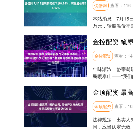
查看：
116
悦倍网
本站消息，7月15日明
万元，转股溢价率63.
查看：
14
金控配资
年味渐浓，岱宗凝瑞
民暖泰山——“我们
书画院副院长....
查看：
10
金顶配资
法律规定，出卖人
同，应当认定无效