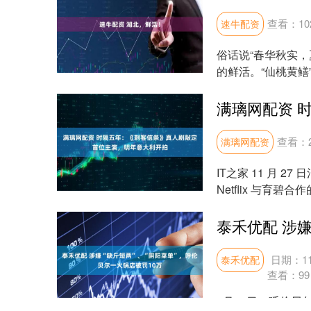
查看：
10
速牛配资
俗话说“春华秋实
的鲜活。“仙桃黄鳝
峡江边，无人机....
查看：
满璃网配资
IT之家 11 月 27
Netflix 与育碧
日期：11
泰禾优配
查看：
99
8月12日，呼伦