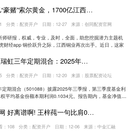
商....
策略配资 82亿“豪赌”索尔黄金，1700亿江西铜业海外“抢矿”
1
分类：
配资开户
日期：12-27
来源：创同配资官网
析师研报，权威，专业，及时，全面，助您挖掘潜力主题机
虎财经app 铜价跃升之际，江西铜业再次出手。近日，这家
.
建发配资 嘉实瑞虹三年定期混合：2025年第三季度利润7973.02万元 净值增长率14.22%
5
分类：
配资开户
日期：12-20
来源：股票配资论坛
年定期混合（501088）披露2025年三季报，第三季度基金利
，加权平均基金份额本期利润0.1034元。报告期内，基金净值....
小兵期货配资网 好离谱啊! 王梓莼一句比肩00花惹笑网友，仅因为曾和张子枫做室友
看：
108
分类：
配资开户
日期：12-06
来源：中金汇融