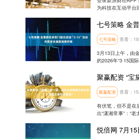
登录新浪财经APP
为科技在互动平台
招标工作，凭借....
查看：
19
七号策略
3月13日上午，
的2026年“3·1
购物广....
查看：
15
聚赢配资
有伏笔，但不是在
出“潇湘常事”：“
是不算在月例中的。..