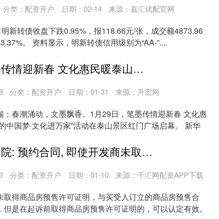
分类：
配资开户
日期：02-14
来源：嘉汇优配官网
新转债收盘下跌0.95%，报118.66元/张，成交额4873.96
37%。 资料显示，明新转债信用级别为“AA-”....
金控配资 笔墨传情迎新春 文化惠民暖泰山——“我们的中国梦·文化进万家”书法家写春联送祝福活动启幕
8
分类：
配资开户
日期：01-31
来源：升宏网
；春潮涌动，文墨飘香。1月29日，笔墨传情迎新春 文化惠
的中国梦·文化进万家”活动在泰山景区红门广场启幕。 新华
金顶配资 最高院: 预约合同, 即使开发商未取得商品房预售许可证仍然有效!
3
分类：
配资开户
日期：01-10
来源：千汇网配资APP下载
未取得商品房预售许可证明，与买受人订立的商品房预售合
，但是在起诉前取得商品房预售许可证明的，可以认定有效。