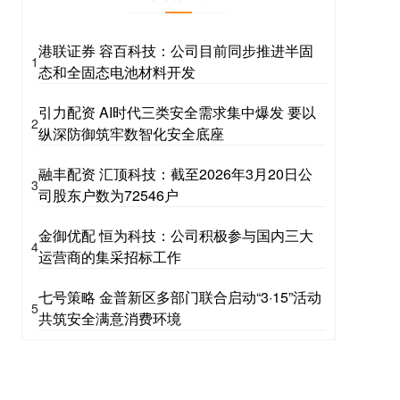
港联证券 容百科技：公司目前同步推进半固
1
态和全固态电池材料开发
引力配资 AI时代三类安全需求集中爆发 要以
2
纵深防御筑牢数智化安全底座
融丰配资 汇顶科技：截至2026年3月20日公
3
司股东户数为72546户
金御优配 恒为科技：公司积极参与国内三大
4
运营商的集采招标工作
七号策略 金普新区多部门联合启动“3·15”活动
5
共筑安全满意消费环境