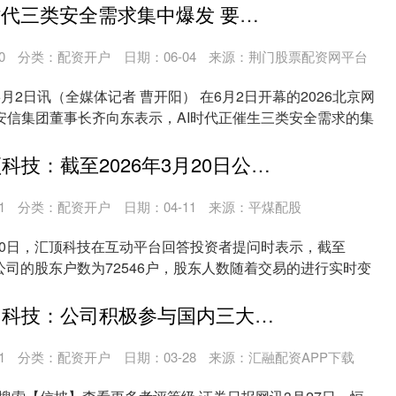
引力配资 AI时代三类安全需求集中爆发 要以纵深防御筑牢数智化安全底座
0
分类：
配资开户
日期：06-04
来源：荆门股票配资网平台
月2日讯（全媒体记者 曹开阳） 在6月2日开幕的2026北京网
安信集团董事长齐向东表示，AI时代正催生三类安全需求的集
融丰配资 汇顶科技：截至2026年3月20日公司股东户数为72546户
1
分类：
配资开户
日期：04-11
来源：平煤配股
10日，汇顶科技在互动平台回答投资者提问时表示，截至
日，公司的股东户数为72546户，股东人数随着交易的进行实时变
金御优配 恒为科技：公司积极参与国内三大运营商的集采招标工作
1
分类：
配资开户
日期：03-28
来源：汇融配资APP下载