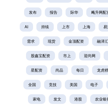
发布
报告
际华
飚升网配
AI
持续
上市
上海
易
需求
现货
金顶配资
融泽
股鑫宝配资
市上
迎尚网
星配资
尚品
每日
龙虎
全国
竞技
美国
电子
家电
发文
港股
农业银