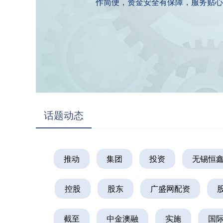
作简便，资金安全有保障，服务贴心
话题动态
推动
集团
投资
无锡恒
控股
股东
广盛网配资
截至
中金澳融
实施
国