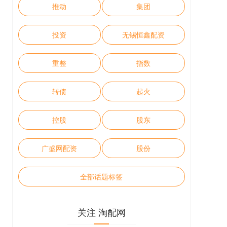
推动
集团
投资
无锡恒鑫配资
重整
指数
转债
起火
控股
股东
广盛网配资
股份
全部话题标签
关注 淘配网