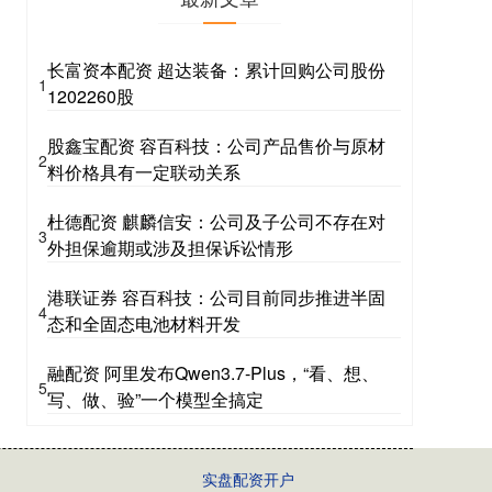
长富资本配资 超达装备：累计回购公司股份
1
1202260股
股鑫宝配资 容百科技：公司产品售价与原材
2
料价格具有一定联动关系
杜德配资 麒麟信安：公司及子公司不存在对
3
外担保逾期或涉及担保诉讼情形
港联证券 容百科技：公司目前同步推进半固
4
态和全固态电池材料开发
融配资 阿里发布Qwen3.7-Plus，“看、想、
5
写、做、验”一个模型全搞定
实盘配资开户