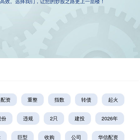
高效。选择我们，让您的炒股之路更上一层楼！
鑫配资
重整
指数
转债
起火
股份
违规
2只
建投
2026年
际
巨型
收购
公司
华信配资