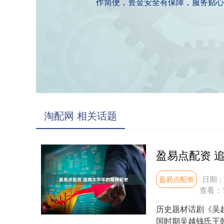
作简便，资金安全有保障，服务贴心
淘配网 相关话题
盈易点配资 
日期：0
盈易点配资
查看：
历史题材话剧《吴
国时期吴越钱氏王