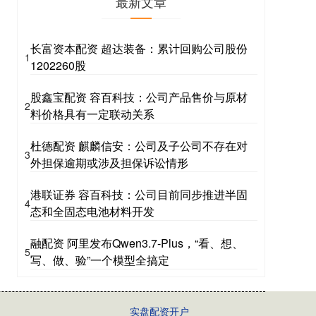
最新文章
长富资本配资 超达装备：累计回购公司股份
1
1202260股
股鑫宝配资 容百科技：公司产品售价与原材
2
料价格具有一定联动关系
杜德配资 麒麟信安：公司及子公司不存在对
3
外担保逾期或涉及担保诉讼情形
港联证券 容百科技：公司目前同步推进半固
4
态和全固态电池材料开发
融配资 阿里发布Qwen3.7-Plus，“看、想、
5
写、做、验”一个模型全搞定
实盘配资开户