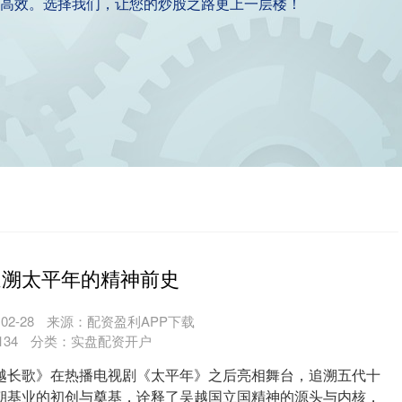
高效。选择我们，让您的炒股之路更上一层楼！
追溯太平年的精神前史
2-28
来源：配资盈利APP下载
134
分类：
实盘配资开户
越长歌》在热播电视剧《太平年》之后亮相舞台，追溯五代十
朝基业的初创与奠基，诠释了吴越国立国精神的源头与内核，