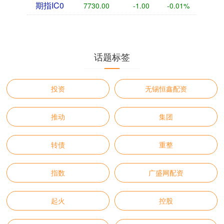
期指IC0
7730.00
-1.00
-0.01%
话题标签
投资
无锡恒鑫配资
推动
集团
转债
重整
指数
广盛网配资
起火
控股