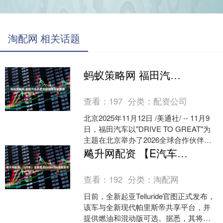
淘配网 相关话题
蚂蚁策略网 福田汽车开启全球商用车新篇章
查看：
197
分类：
配资公司
北京2025年11月12日 /美通社/ -- 11月9
日，福田汽车以"DRIVE TO GREAT"为
主题在北京举办了2026全球合作伙伴大
会。此次活动吸引了来....
飚升网配资 【E汽车】全新起亚Telluride官图发布
查看：
192
分类：
淘配网
日前，全新起亚Telluride官图正式发布，
该车与全新现代帕里斯帝共享平台，并
提供燃油和混动版可选。据悉，其将于