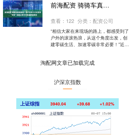
11月21日的洛杉矶车展上正式揭幕，预
前海配资 骑骑车真能换钱？闵行这场大讨论现场，“零碳”话题让各方代表越聊越激动
计在20....
查看：
122
分类：
配资公司
“相信大家在来现场的路上，都感受到了
户外的滚滚热浪，从这个角度出发，创
建零碳生活、加速零碳非常必要！”近
日，在闵行区人大常委会主办、莘庄工
业区承办的“人民城市议....
淘配网文章已加载完成
沪深京指数
上证综指
3940.04
+39.68
+1.02%