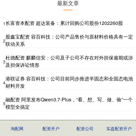
最新文章
长富资本配资 超达装备：累计回购公司股份1202260股
1
股鑫宝配资 容百科技：公司产品售价与原材料价格具有一定
2
联动关系
杜德配资 麒麟信安：公司及子公司不存在对外担保逾期或涉
3
及担保诉讼情形
港联证券 容百科技：公司目前同步推进半固态和全固态电池
4
材料开发
融配资 阿里发布Qwen3.7-Plus，“看、想、写、做、验”一个
5
模型全搞定
淘配网
配资开户
配资公司
实盘配资开户