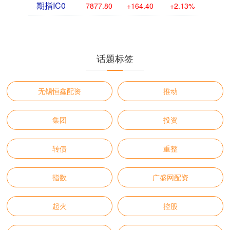
期指IC0
7877.80
+164.40
+2.13%
话题标签
无锡恒鑫配资
推动
集团
投资
转债
重整
指数
广盛网配资
起火
控股