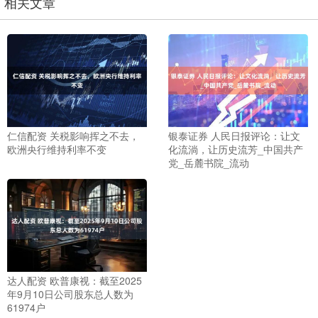
相关文章
仁信配资 关税影响挥之不去，
银泰证券 人民日报评论：让文
欧洲央行维持利率不变
化流淌，让历史流芳_中国共产
党_岳麓书院_流动
达人配资 欧普康视：截至2025
年9月10日公司股东总人数为
61974户