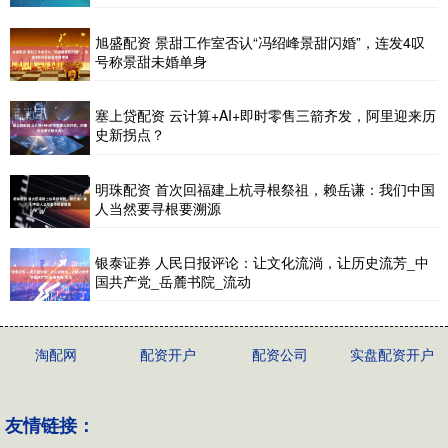
旭盛配资 景甜工作室否认“冯绍峰景甜闪婚”，连发4叹
号称景甜未婚单身
塞上贷配资 云计算+AI+即时零售三箭齐发，阿里迎来历
史新拐点？
明珠配资 首次回福建上杭寻根祭祖，赖岳谦：我们中国
人当然要寻根要溯源
银泰证券 人民日报评论：让文化流淌，让历史流芳_中
国共产党_岳麓书院_流动
淘配网
配资开户
配资公司
实盘配资开户
友情链接：