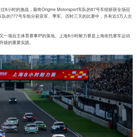
时的激战，最终Origine Motorsport车队的87号车组斩获全场冠
x Racing车队的777号车组分获亚军、季军。历时三天的比赛中，共有近3万人次
又一项自主体育赛事IP的落地。上海8小时耐力赛是上海依托赛车运动
升级的重要实践。